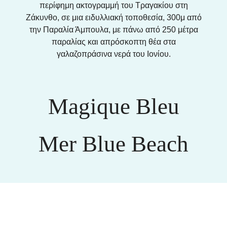
περίφημη ακτογραμμή του Τραγακίου στη
Ζάκυνθο, σε μια ειδυλλιακή τοποθεσία, 300μ από
την Παραλία Άμπουλα, με πάνω από 250 μέτρα
παραλίας και απρόσκοπτη θέα στα
γαλαζοπράσινα νερά του Ιονίου.
Magique Bleu
SUITES
Mer Blue Beach
Το Magique Blue Suites 5*, που δεσπόζει στην
ξακουστή ακτή του Τραγακίου, προσφέρει κομψά
BEACH HOTEL
δωμάτια φιλοξενίας μέσα σε καταπράσινους
κήπους. Βρίσκεται κοντά στην παραλία, με θέα τα
Το Mer Bleu Beach Hotel είναι ένα πολυτελές
γαλαζοπράσινα κρυστάλλινα νερά του Ιονίου
ξενοδοχείο 5 αστέρων με 50 Junior Suites στο
Πελάγους. Απολαύστε νέα επίπεδα χαλάρωσης
όμορφο νησί της Ζακύνθου. Στο Mer Bleu Beach
και εξερευνήστε το πανέμορφο νησί της
Hotel θα ζήσετε την πραγματική εμπειρία ενός